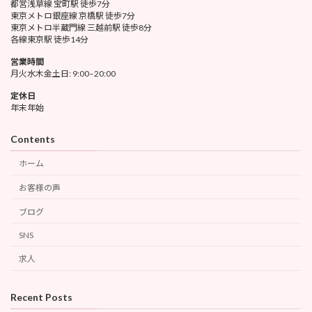
都営浅草線 宝町駅 徒歩7分
東京メトロ銀座線 京橋駅 徒歩7分
東京メトロ半蔵門線 三越前駅 徒歩8分
各線東京駅 徒歩14分
営業時間
月火水木金土日: 9:00–20:00
定休日
年末年始
Contents
ホーム
お客様の声
ブログ
SNS
求人
Recent Posts