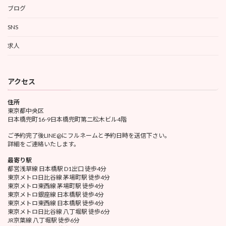
ブログ
SNS
求人
アクセス
住所
東京都中央区
日本橋兜町16-9日本橋兜町第二松木ビル4階
ご予約完了後LINE@にフルネームと予約日時を送信下さい。
詳細をご連絡いたします。
最寄り駅
都営浅草線 日本橋駅 D1出口 徒歩4分
東京メトロ日比谷線 茅場町駅 徒歩4分
東京メトロ東西線 茅場町駅 徒歩4分
東京メトロ銀座線 日本橋駅 徒歩4分
東京メトロ東西線 日本橋駅 徒歩4分
東京メトロ日比谷線 八丁堀駅 徒歩6分
JR京葉線 八丁堀駅 徒歩6分