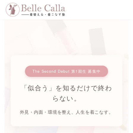
コ
ナ
ン
ビ
テ
ゲ
ン
ー
ツ
シ
へ
ョ
ス
ン
キ
に
ッ
移
プ
動
The Second Debut 第1期生 募集中
「似合う」を知るだけで終わ
らない。
外見・内面・環境を整え、人生を着こなす。