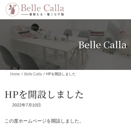
コ
ナ
ン
ビ
テ
ゲ
ン
ー
ツ
シ
へ
ョ
ス
ン
Belle Calla
キ
に
ッ
移
プ
動
Home
Belle Calla
HPを開設しました
HPを開設しました
2022年7月10日
この度ホームページを開設しました。