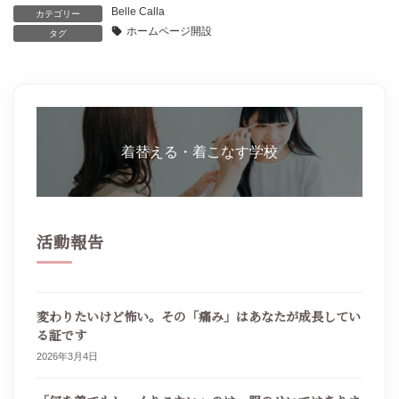
Belle Calla
カテゴリー
ホームページ開設
タグ
カ
バ
着替える・着こなす学校
ー
リ
ン
ク
活動報告
変わりたいけど怖い。その「痛み」はあなたが成長してい
る証です
2026年3月4日